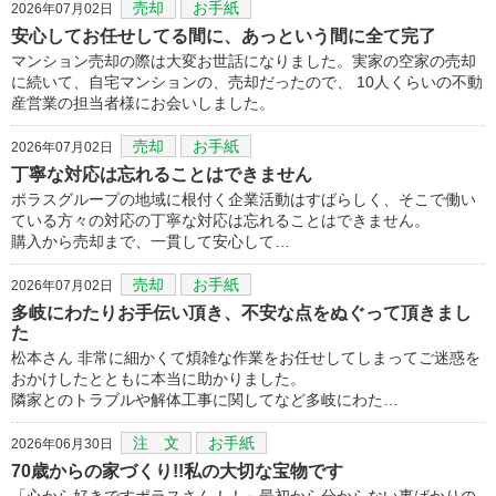
売却
お手紙
2026年07月02日
安心してお任せしてる間に、あっという間に全て完了
マンション売却の際は大変お世話になりました。実家の空家の売却
に続いて、自宅マンションの、売却だったので、 10人くらいの不動
産営業の担当者様にお会いしました。
売却
お手紙
2026年07月02日
丁寧な対応は忘れることはできません
ポラスグループの地域に根付く企業活動はすばらしく、そこで働い
ている方々の対応の丁寧な対応は忘れることはできません。
購入から売却まで、一貫して安心して…
売却
お手紙
2026年07月02日
多岐にわたりお手伝い頂き、不安な点をぬぐって頂きまし
た
松本さん 非常に細かくて煩雑な作業をお任せしてしまってご迷惑を
おかけしたとともに本当に助かりました。
隣家とのトラブルや解体工事に関してなど多岐にわた…
注 文
お手紙
2026年06月30日
70歳からの家づくり!!私の大切な宝物です
「心から好きですポラスさん！！」最初から分からない事ばかりの