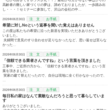
高齢者の難しい家づくりの夢は、諦めておりましたが、一歩踏み出
し・・・！セミナーに参加して、沢山の会社の中…
注 文
お手紙
2026年06月30日
希望に対しNoという返事を聞いた覚えはありません
この度は私たちの希望に沿った新居を実現いただきありがとうござ
いました。
夫婦間で意見のすり合わせが足りなかったなど、思い返せば至らな
かった…
注 文
お手紙
2026年06月30日
「信頼できる業者さんですね」という言葉を頂きました
工事中、ご近所の方から、「信頼できる業者さんですね」という言
葉を頂きました。
実家の建て替えだったので、自分は現地に全く行かなかったので、
…
注 文
お手紙
2026年06月30日
毎日私の家はなんて素敵なんだろうと思って暮らしていま
す
ありがとうございました。