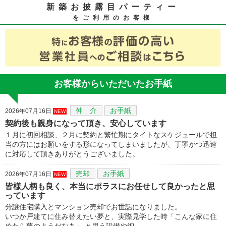
新築お披露目パーティー
をご利用のお客様
お客様からいただいたお手紙
仲 介
お手紙
2026年07月16日
NEW
契約後も親身になって頂き、安心しています
１月に初回相談、２月に契約と繁忙期にタイトなスケジュールで担
当の方にはお願いをする形になってしまいましたが、丁寧かつ迅速
に対応して頂きありがとうございました。
売却
お手紙
2026年07月16日
NEW
皆様人柄も良く、本当にポラスにお任せして良かったと思
っています
分譲住宅購入とマンション売却でお世話になりました。
いつか戸建てに住み替えたい夢と、実際見学した時「こんな家に住
めたら夢のようだなあ」 と思う設備や細…