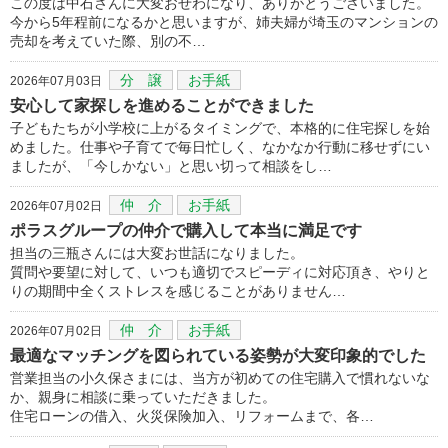
この度は中石さんに大変おせわになり、ありがとうございました。
今から5年程前になるかと思いますが、姉夫婦が埼玉のマンションの
売却を考えていた際、別の不…
分 譲
お手紙
2026年07月03日
安心して家探しを進めることができました
子どもたちが小学校に上がるタイミングで、本格的に住宅探しを始
めました。仕事や子育てで毎日忙しく、なかなか行動に移せずにい
ましたが、「今しかない」と思い切って相談をし…
仲 介
お手紙
2026年07月02日
ポラスグループの仲介で購入して本当に満足です
担当の三瓶さんには大変お世話になりました。
質問や要望に対して、いつも適切でスピーディに対応頂き、やりと
りの期間中全くストレスを感じることがありません…
仲 介
お手紙
2026年07月02日
最適なマッチングを図られている姿勢が大変印象的でした
営業担当の小久保さまには、当方が初めての住宅購入で慣れないな
か、親身に相談に乗っていただきました。
住宅ローンの借入、火災保険加入、リフォームまで、各…