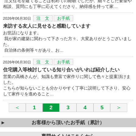
注文住宅を建てることは初めての経験でしたが、細々とした要望や
相談、質問にも丁寧に応えてくださり、納得感を持って家…
注 文
お手紙
2026年06月30日
来訪する友人に見せると感動しています
お世話になります。
我が家の建築に関わって下さった方々、大変ありがとうございまし
た。
自治体の条例等々があり、お…
注 文
お手紙
2026年06月30日
住宅購入等検討している知り合いがいれば紹介したい
営業の高橋さんが、知識も豊富で家作りに関して色々と提案頂けま
した。
こちらが知らないことも分かりやすく丁寧に説明して下さり、安心
して家作りを進めること…
＜
1
2
3
4
5
＞
お客様から頂いたお手紙（累計）