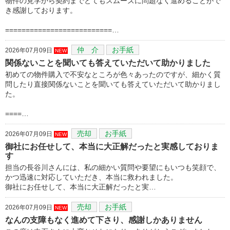
物件の見学から契約までとてもスムーズに問題なく進めることがで
き感謝しております。
==========================…
仲 介
お手紙
2026年07月09日
NEW
関係ないことを聞いても答えていただいて助かりました
初めての物件購入で不安なところが色々あったのですが、細かく質
問したり直接関係ないことを聞いても答えていただいて助かりまし
た。
====…
売却
お手紙
2026年07月09日
NEW
御社にお任せして、本当に大正解だったと実感しておりま
す
担当の長谷川さんには、私の細かい質問や要望にもいつも笑顔で、
かつ迅速に対応していただき、本当に救われました。
御社にお任せして、本当に大正解だったと実…
売却
お手紙
2026年07月09日
NEW
なんの支障もなく進めて下さり、感謝しかありません