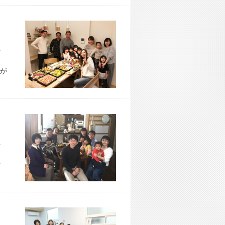
市 A様宅
が
市 I様宅
＜