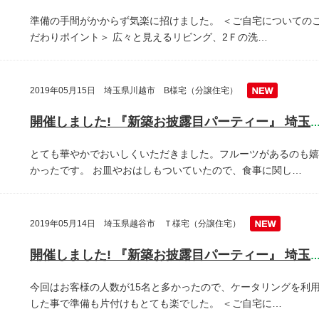
準備の手間がかからず気楽に招けました。
＜ご自宅についての
だわりポイント＞
広々と見えるリビング、2Ｆの洗…
2019年05月15日 埼玉県川越市 B様宅（分譲住宅）
開催しました! 『新築お披露目パーティー』 埼玉県川越
とても華やかでおいしくいただきました。フルーツがあるのも嬉
かったです。
お皿やおはしもついていたので、食事に関し…
2019年05月14日 埼玉県越谷市 Ｔ様宅（分譲住宅）
開催しました! 『新築お披露目パーティー』 埼玉県越谷
今回はお客様の人数が15名と多かったので、ケータリングを利
した事で準備も片付けもとても楽でした。
＜ご自宅に…