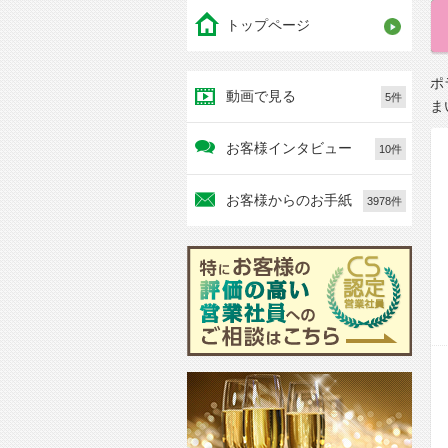
トップページ
ポ
動画で見る
5件
ま
お客様インタビュー
10件
お客様からのお手紙
3978件