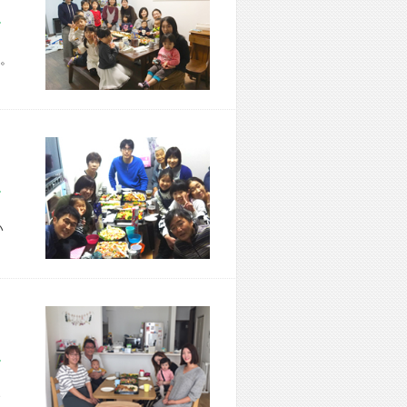
市 W様宅
。
市 M様宅
い
市 S様宅