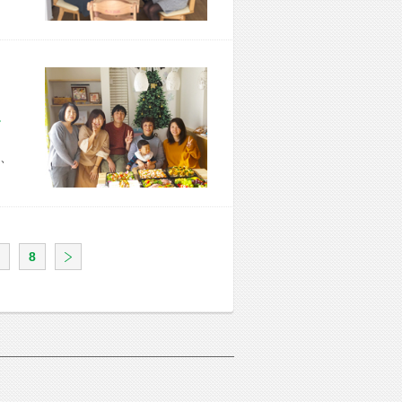
市 I様宅
、
8