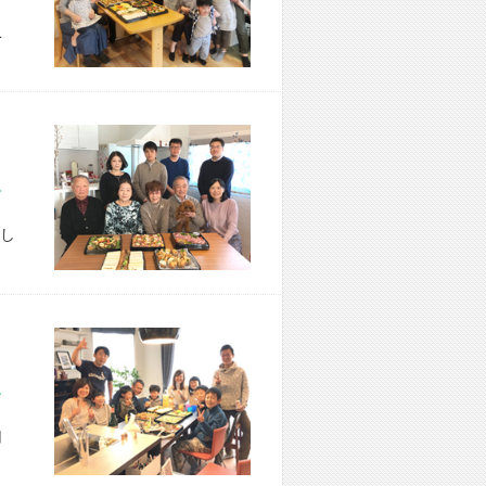
こ
市 B様宅
し
市 T様宅
用