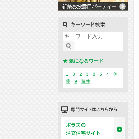
キーワード検索
★ 気になるワード
1
0
2
3
8
5
4
佐
藤
9
藤井
専門サイトはこちらから