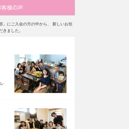
部」にご入会の方の中から、 新しいお住
だきました。
市 M様宅
レ
市 M様宅