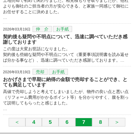
土地売却で初めて関わりました。相見積もりを取りましたが、他社
よりも御社のご担当者の方が安心できる、と家族一同感じて御社に
お任せすることに決めました。
…
仲 介
お手紙
2026年03月19日
契約後も疑問や不明点について、迅速に調べていただき感
謝しております
この度は大変お世話になりました。
契約後も些細な疑問や不明点について（重要事項説明書を読み返せ
ば分かる事など）、迅速に調べていただき感謝しております。…
売却
お手紙
2026年03月19日
おかげさまで早期に納得の金額で売却することができ、と
ても満足しています
高値で売却しようと考えてしまいましたが、物件の良い点と悪い点
（リフォーム費用がかかるポイント等）を分かりやすく、腹を割っ
て説明してもらったと感じました。
…
＜
4
5
6
7
8
＞