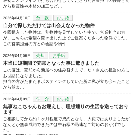
最初にオンラインで打ち合わせしてくださった営業担当の佐藤さん
から耐震性や木材の加工など…
分 譲
お手紙
2026年04月10日
自分で探しただけでは出会えなかった物件
今回購入した物件は、別物件を見学していた中で、営業担当の方
が、こちらの希望を聞き出した上でご提案くださった物件でした。
この営業担当の方との会話や物件…
売却
お手紙
2026年04月09日
本当に短期間で売却となった事に驚きました
この度は、売却から新居への住み替えまで、たくさんの担当の方に
お世話になりました。
担当の方がたまたまポスティングしていた所に私が立ち会ったこと
から始ま…
仲 介
お手紙
2026年04月09日
無事ねこちゃんもお迎えし、理想通りの生活を送っており
ます
ご相談してから約１ヶ月程度で成約となり、大変ではありましたが
なんとか無事成約できたのは中石様の迅速なご対応のおかげでし
た。