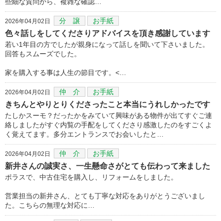
些細な質問から、複雑な確認…
分 譲
お手紙
2026年04月02日
色々話しをしてくださりアドバイスを頂き感謝しています
若い1年目の方でしたが親身になって話しを聞いて下さいました。
回答もスムーズでした。
家を購入する事は人生の節目です。<…
仲 介
お手紙
2026年04月02日
きちんとやりとりくださったこと本当にうれしかったです
たしかスーモ？だったかをみていて興味がある物件が出てすぐご連
絡しましたがすぐ内覧の手配をしてくださり感激したのをすごくよ
く覚えてます。多分エントランスでお会いしたと…
仲 介
お手紙
2026年04月02日
新井さんの誠実さ、一生懸命さがとても伝わって来ました
ポラスで、中古住宅を購入し、リフォームをしました。
営業担当の新井さん、とても丁寧な対応をありがとうございまし
た。こちらの無理な対応に…