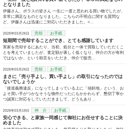
となりました
伊藤さん、ポラスの皆さん 一生に一度と思われる買い物でしたが、
非常に満足なものとなりました。こちらの不明点に関する質問な
ど、伊藤さんは迅速にご対応いただきました。<…
売却
お手紙
2026年03月26日
短期間で売却することができ、とても感謝しています
実家を売却するにあたり、当初、処分と一体で買取していただくこ
とを考えていましたが、査定額が著しく低くなり、仲介の方が有利
ではないか、という助言をいただき、仲介で販売…
売却
お手紙
2026年03月26日
まさに「売り手よし、買い手よし」の取引になったのでは
ないでしょうか
「接道義務違反」になってしまっている上に「傾斜地」という、お
よそ買い手がつかなそうな物件だったにもかかわらず、懇切丁寧か
つ誠実に対応をしていただきまして、どうもあり…
仲 介
お手紙
2026年03月19日
安心できる、と家族一同感じて御社にお任せすることに決
めました