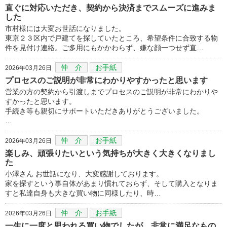
直ぐに対応いただき、契約から決済までスムーズに進みま
した
市村様には大変お世話になりました。
東京２３区内で戸建てを探していたところ、希望条件に合致する物
件を見付け連絡。ご多用にもかかわらず、嫌な顔一つせず直…
仲 介
お手紙
2026年03月26日
プロセスのご説明が非常にわかりやすかったと思います
営業の方の契約から引渡しまでプロセスのご説明が非常にわかりや
すかったと思います。
手続き等も親切にサポートいただきありがとうございました。
…
仲 介
お手紙
2026年03月26日
楽しみ、頑張りたいという気持ちが大きく大きくなりまし
た
小澤さん お世話になり、大変感謝しております。
家を探すという事自体があまり慣れておらず、そして購入となりま
すと私達自身も大きな買い物に同様したり、時…
仲 介
お手紙
2026年03月26日
一生に一度と思われる買い物でしたが、非常に満足なもの