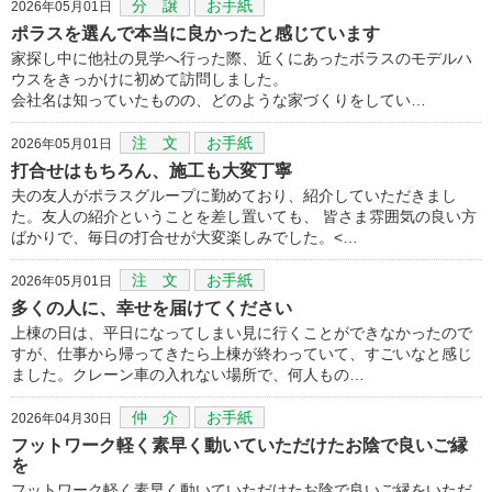
分 譲
お手紙
2026年05月01日
ポラスを選んで本当に良かったと感じています
家探し中に他社の見学へ行った際、近くにあったボラスのモデルハ
ウスをきっかけに初めて訪問しました。
会社名は知っていたものの、どのような家づくりをしてい…
注 文
お手紙
2026年05月01日
打合せはもちろん、施工も大変丁寧
夫の友人がポラスグループに勤めており、紹介していただきまし
た。友人の紹介ということを差し置いても、 皆さま雰囲気の良い方
ばかりで、毎日の打合せが大変楽しみでした。<…
注 文
お手紙
2026年05月01日
多くの人に、幸せを届けてください
上棟の日は、平日になってしまい見に行くことができなかったので
すが、仕事から帰ってきたら上棟が終わっていて、すごいなと感じ
ました。クレーン車の入れない場所で、何人もの…
仲 介
お手紙
2026年04月30日
フットワーク軽く素早く動いていただけたお陰で良いご縁
を
フットワーク軽く素早く動いていただけたお陰で良いご縁をいただ