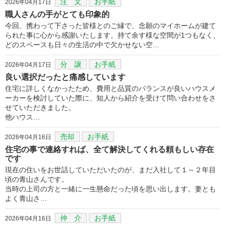
注 文
お手紙
2026年04月17日
職人さんの手がとても印象的
今回、携わって下さった皆様とのご縁で、念願のマイホームが建て
られた事に心から感謝いたします。持て余す様な空間が1つもなく、
どのスペースも日々の生活の中で欠かせない空…
分 譲
お手紙
2026年04月17日
良い選択だったと痛感しています
住宅に詳しくなかったため、費用と品質のバランスが良いハウスメ
ーカーを検討していた際に、知人から紹介を受けて問い合わせをさ
せていただきました。
他ハウス…
売却
お手紙
2026年04月16日
住宅の事で連絡すれば、全て解決してくれる頼もしい存在
です
現在の住いをお世話していただいたのが、まだ入社して１～２年目
頃の青山さんです。
当時の上司の方と一緒に一生懸命だった頃を思い出します。妻とも
よく青山さ…
仲 介
お手紙
2026年04月16日