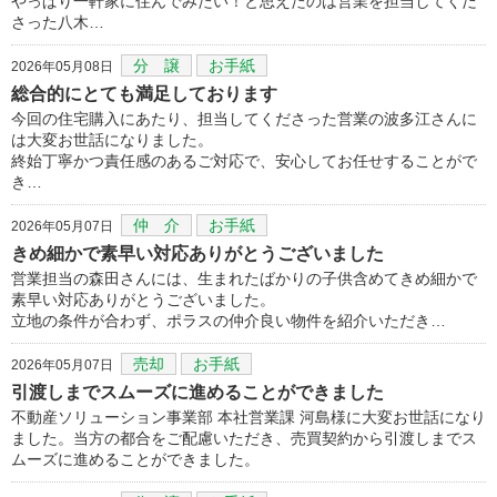
やっぱり一軒家に住んでみたい！と思えたのは営業を担当してくだ
さった八木…
分 譲
お手紙
2026年05月08日
総合的にとても満足しております
今回の住宅購入にあたり、担当してくださった営業の波多江さんに
は大変お世話になりました。
終始丁寧かつ責任感のあるご対応で、安心してお任せすることがで
き…
仲 介
お手紙
2026年05月07日
きめ細かで素早い対応ありがとうございました
営業担当の森田さんには、生まれたばかりの子供含めてきめ細かで
素早い対応ありがとうございました。
立地の条件が合わず、ポラスの仲介良い物件を紹介いただき…
売却
お手紙
2026年05月07日
引渡しまでスムーズに進めることができました
不動産ソリューション事業部 本社営業課 河島様に大変お世話になり
ました。当方の都合をご配慮いただき、売買契約から引渡しまでス
ムーズに進めることができました。