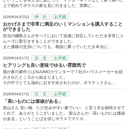
上で初めてポラスの家を見に行きました。実際に…
仲 介
お手紙
2026年04月23日
おかげさまで非常に満足のいくマンションを講入すること
ができました
担当の綱島さんがすべてにおいて迅速に対応していただき非常にス
ムーズに取引きすることができました。
また価格の交渉についても、相談に乗っていただき本当に…
注 文
お手紙
2026年04月17日
ヒアリングも良い意味でゆるい雰囲気で
我が家の家作りはSUUMOカウンターで７社のハウスメーカーを紹
介されたところから始まりました。
その中でとても強めにおすすめされたのが、ポラテックさん…
注 文
お手紙
2026年04月17日
「高いものには価値がある」
賀山さん 安い物、ただ住みやすい家でいい、と言う夫を納得させて
くれて、ありがとうございました。 賀山さんの「高いものには価値
がある」ということばを信じポラスでマイホ…