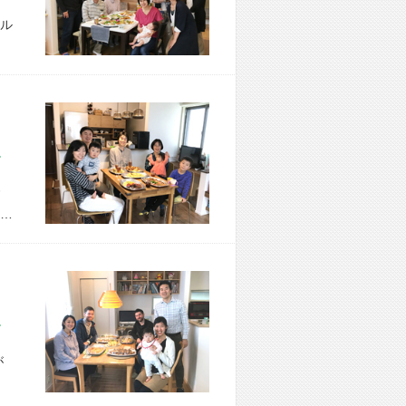
ル
市 H様宅
…
市 K様宅
が