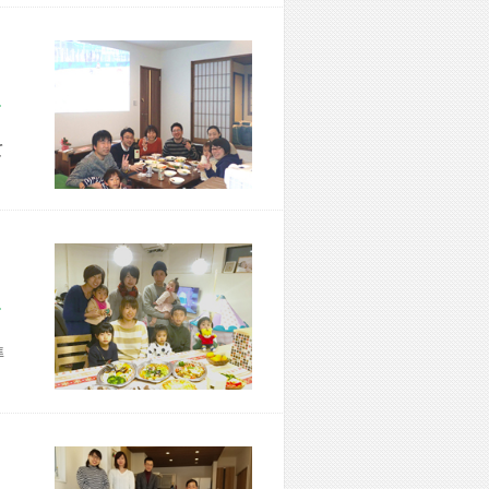
市 M様宅
て
市 N様宅
準