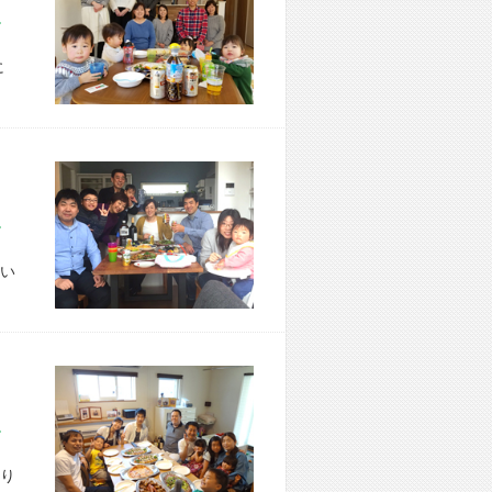
市 Y様宅
に
市 T様宅
い
市 H様宅
り