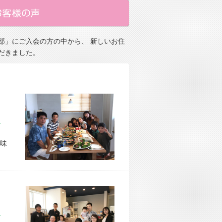
部」にご入会の方の中から、 新しいお住
だきました。
市 O様宅
味
市 M様宅