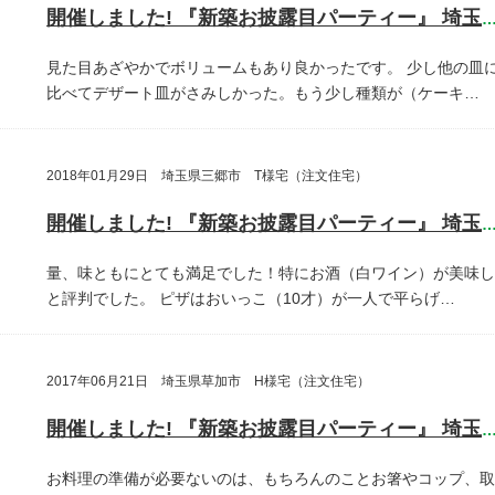
開催しました! 『新築お披露目パーティー』 埼玉県さいたま
見た目あざやかでボリュームもあり良かったです。
少し他の皿
比べてデザート皿がさみしかった。もう少し種類が（ケーキ…
2018年01月29日 埼玉県三郷市 T様宅（注文住宅）
開催しました! 『新築お披露目パーティー』 埼玉県三郷
量、味ともにとても満足でした！特にお酒（白ワイン）が美味し
と評判でした。
ピザはおいっこ（10才）が一人で平らげ…
2017年06月21日 埼玉県草加市 H様宅（注文住宅）
開催しました! 『新築お披露目パーティー』 埼玉県草加
お料理の準備が必要ないのは、もちろんのことお箸やコップ、取