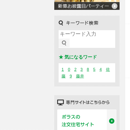
キーワード検索
★ 気になるワード
1
0
2
3
8
5
4
佐
藤
9
藤井
専門サイトはこちらから