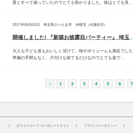
皿とすべて揃っていたのでとても助かりました。味はとても良…
2017年06月02日 埼玉県さいたま市 Ｍ様宅（分譲住宅）
開催しました! 『新築お披露目パーティー』 埼玉県さいたま
大人も子ども達もおいしく頂けて、味やボリュームも満足でした
準備の手間もなく、片付けも捨てるだけなのでとても楽で…
1
2
3
4
5
6
7
ポラスグループ コーポレートサイト
プライバシーポリシー