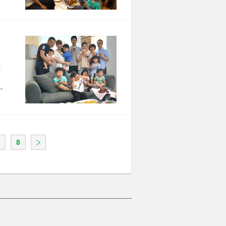
市 Y様宅
。
8