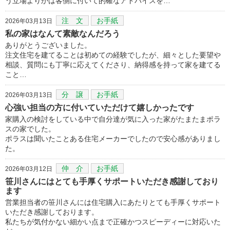
う立場よりかは客側に付いて的確なアドバイスを…
注 文
お手紙
2026年03月13日
私の家はなんて素敵なんだろう
ありがとうございました。
注文住宅を建てることは初めての経験でしたが、細々とした要望や
相談、質問にも丁寧に応えてくださり、納得感を持って家を建てる
こと…
分 譲
お手紙
2026年03月13日
心強い担当の方に付いていただけて嬉しかったです
家購入の検討をしている中で自分達が気に入った家がたまたまポラ
スの家でした。
ポラスは聞いたことある住宅メーカーでしたので安心感がありまし
た。
仲 介
お手紙
2026年03月12日
笹川さんにはとても手厚くサポートいただき感謝しており
ます
営業担当者の笹川さんには住宅購入にあたりとても手厚くサポート
いただき感謝しております。
私たちが気付かない細かい点まで正確かつスピーディーに対応いた