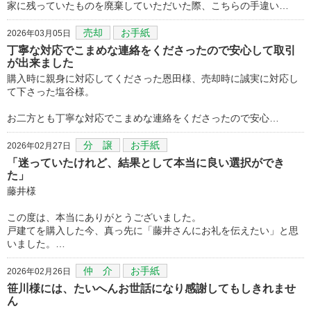
家に残っていたものを廃棄していただいた際、こちらの手違い…
売却
お手紙
2026年03月05日
丁寧な対応でこまめな連絡をくださったので安心して取引
が出来ました
購入時に親身に対応してくださった恩田様、売却時に誠実に対応し
て下さった塩谷様。
お二方とも丁寧な対応でこまめな連絡をくださったので安心…
分 譲
お手紙
2026年02月27日
「迷っていたけれど、結果として本当に良い選択ができ
た」
藤井様
この度は、本当にありがとうございました。
戸建てを購入した今、真っ先に「藤井さんにお礼を伝えたい」と思
いました。…
仲 介
お手紙
2026年02月26日
笹川様には、たいへんお世話になり感謝してもしきれませ
ん