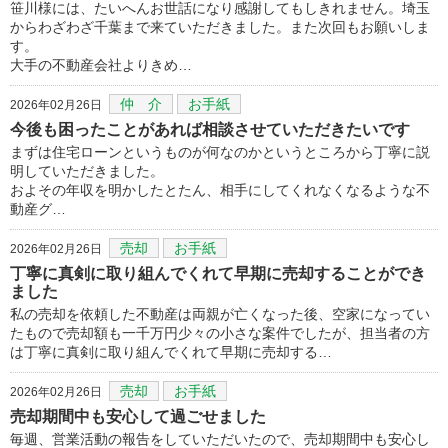
笹川様には、たいへんお世話になり感謝してもしきれません。埼玉
からわざわざ千葉まで来ていただきました。また次回もお願いしま
す。
大手の不動産会社よりきめ…
仲 介
お手紙
2026年02月26日
今後も困ったことがあれば相談させていただきたいです
まずは住宅ローンというものが何なのかというところから丁寧に説
明していただきました。
およその年収を明かしたとたん、相手にしてくれなくなるような不
動産グ…
売却
お手紙
2026年02月26日
丁寧に真剣に取り組んでくれて早期に売却することができ
ました
私の売却を依頼した不動産は両親が亡くなった後、空家になってい
たもので売却額も一千万円少々の小さな案件でしたが、担当者の方
は丁寧に真剣に取り組んでくれて早期に売却する…
売却
お手紙
2026年02月26日
売却期間中も安心して過ごせました
毎週、営業活動の報告をしていただいたので、売却期間中も安心し