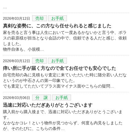
…
売却
お手紙
2026年03月12日
真剣な姿勢に、この方なら任せられると感じました
家を売ると言う事は人生において一度あるかないかと言う中、ポラ
スの萩原様が担当となり会話の中で、信頼できる人だと感じ、依頼
しました。
物件自体も、小規模…
売却
お手紙
2026年03月12日
痒い所に手が届く方なので全てお任せでも安心でした
自宅売却の為に見積もり査定に来ていただいた時に随分若い人だな
というのが中石さんの第一印象でした。
でも査定してただいてプラス面マイナス面やこちらの疑問…
分 譲
お手紙
2026年03月06日
迅速に対応いただぎありがとうございます
購入前から購入後まで、迅速に対応いただぎありがとうございま
す。
なかなかコレ！という物件が見つからず、何度も内見をしました
が、そのたびに、こちらの条件…