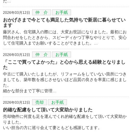
だ…
仲 介
お手紙
2026年03月12日
おかげさまで今とても満足した気持ちで新居に暮らせてい
ます
藤沢さん、住宅購入の際には、大変お世話になりました。最初にお
問合わせをしたときから、スピーディかつ丁寧なやりとりで、安心
して住宅購入までお願いすることができました。…
仲 介
お手紙
2026年03月12日
「ここで買ってよかった」と心から思える経験となりまし
た
中古にて購入いたしましたが、リフォームをしていない箇所につき
ましても、築年数を感じさせないほど品質の良さを率直に感じまし
た。
細かな部分まで丁寧に管理…
売却
お手紙
2026年03月12日
的確な配慮をして頂いて大変助かりました
売却物件に何度も足を運んでくれ的確な配慮をして頂いて大変助か
りました。
いい担当の方に巡り会えて妻ともども感謝してます。