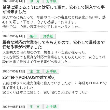
仲 介
お手紙
2026年05月14日
希望に添えるようにと対応して頂き、安心して購入する事
が出来ました
購入するにあたって、年齢やローンの審査など難易度が高い中、熱
心に対応して下さり、心より感謝しております。
他社では、心無い言葉を受けてしまったりとした…
売却
お手紙
2026年05月14日
親身な対応の営業をしてもらえたので、安心して最後まで
任せる事が出来ました
人生初の自宅売却なので、想像より不安感が強かった。
そんな状況でも親身な対応の営業をしてもらえたので、安心して相
談が出来て最後まで任せる事が出来ました…
注 文
お手紙
2026年05月12日
25年経ちPOHAUSで建て替え
以前はポラスの建売住宅に住んでいましたが、25年経ちPOHAUSで
建て替えをしました。
家づくりは本当に難しく、迷い悩むことばかりでしたが
…
注 文
お手紙
2026年05月12日