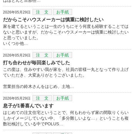
はほとんど旦那任…
注 文
お手紙
2026年05月29日
だからこそハウスメーカーは慎重に検討したい
家を建てるということは一生のうちにそう何度も経験することでは
ないと思いますが、だからこそハウスメーカーは慎重に検討したい
と思っていました。
いくつか他…
注 文
お手紙
2026年05月29日
打ち合わせが毎回楽しみでした
この度は、住みやすい我が家を、社員の皆様一丸となって作り上げ
ていただき、大変ありがとうございました。
営業担当の鈴木さんをはじめ、土地…
注 文
お手紙
2026年05月29日
息子が1番喜んでいます
はじめての注文住宅ということで、何もわからず家の間取りくらい
しかイメージしていない中、「多分難しいよな…」ということも複
数社検討している中でPOLUS…