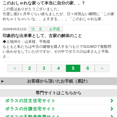
このおしゃれな家って本当に自分の家、、?
この度はありがとうございました。
引渡し後2ヶ月半ぐらい経ちましたが、日々何気ない瞬間に「この家
めちゃくちゃいいな、、よすぎる、、」「このおしゃれな家…
注 文
お手紙
2026年05月12日
印象的な出来事として、古家の解体のこと
◆土地仲介：山本様、平島様
もともと私たちは中古の建物を購入するつもりでSUUMOで複数問
い合わせをしていたのですが、その中でポラスの山本さんと平島
さ…
＜
2
3
4
5
6
＞
お客様から頂いたお手紙（累計）
専門サイトはこちらから
ポラスの注文住宅サイト
ポラスの分譲住宅サイト
ポラスの不動産売買サイト