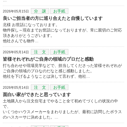
分 譲
お手紙
2026年05月15日
良いご担当者の方に巡り合えたと自慢しています
北様 お世話になっております。
物件探し～現在までお世話になっておりますが、常に親切のご対応
頂きありがとうございます。
他社さんでも物件…
注 文
お手紙
2026年05月14日
皆様それぞれがご自身の領域のプロだと感動
打ち合わせや現場見学などで、担当してくださった皆様それぞれが
ご自身の領域のプロなのだなと感じ感動しました。
他社を下げるようなことは決して言わず、他社…
注 文
お手紙
2026年05月14日
面白い家ができたと思っています
土地購入から注文住宅までやること全て初めてづくしの状況の中
で、
いくつかハウスメーカーをまわりましたが、最初に訪問したポラス
のハスカーサに決めました。…