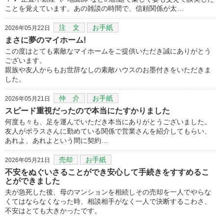
ことを覚えています。あの雑談の時間で、信頼関係が太…
注 文
お手紙
2026年05月22日
まさに夢のマイホーム!
この度はとても素敵なマイホームをご提供いただき誠にありがとう
ございます。
親族や友人からもお世辞なしの素敵ハウスのお墨付きをいただきま
した。
仲 介
お手紙
2026年05月21日
スピード重視だったので本当にたすかりました
何度も々も、足を運んでいただき本当にありがとうございました。
友人がポラスさんに勤めている関係で営業さんを紹介してもらい、
あれよ、あれよという間に契約…
売却
お手紙
2026年05月21日
不安をぬぐいさることができ安心して手続きをすすめるこ
とができました
夫が急死した後、母のマンションを相続しその売却を一人でやらな
くてはならなくなった時、相談相手がなく一人で決断するこわさ、
不安はとても大きかったです。
…