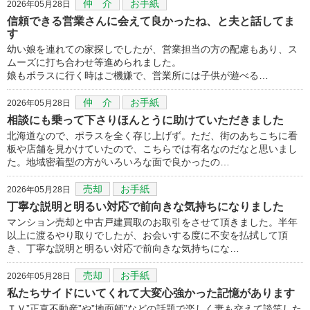
仲 介
お手紙
2026年05月28日
信頼できる営業さんに会えて良かったね、と夫と話してま
す
幼い娘を連れての家探しでしたが、営業担当の方の配慮もあり、ス
ムーズに打ち合わせ等進められました。
娘もポラスに行く時はご機嫌で、営業所には子供が遊べる…
仲 介
お手紙
2026年05月28日
相談にも乗って下さりほんとうに助けていただきました
北海道なので、ポラスを全く存じ上げず。ただ、街のあちこちに看
板や店舗を見かけていたので、こちらでは有名なのだなと思いまし
た。地域密着型の方がいろいろな面で良かったの…
売却
お手紙
2026年05月28日
丁寧な説明と明るい対応で前向きな気持ちになりました
マンション売却と中古戸建買取のお取引をさせて頂きました。半年
以上に渡るやり取りでしたが、お会いする度に不安を払拭して頂
き、丁寧な説明と明るい対応で前向きな気持ちにな…
売却
お手紙
2026年05月28日
私たちサイドにいてくれて大変心強かった記憶があります
ＴＶ”正直不動産”や”地面師”などの話題で楽しく妻も交えて談笑した