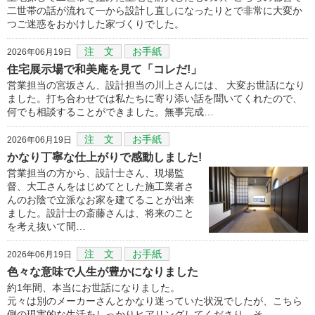
二世帯の話が流れて一から設計し直しになったりとで非常に大変か
つご迷惑をおかけした家づくりでした。
注 文
お手紙
2026年06月19日
住宅展示場で和美庵を見て「コレだ!」
営業担当の宮坂さん、設計担当の川上さんには、 大変お世話になり
ました。打ち合わせでは私たちに寄り添い話を聞いてくれたので、
何でも相談することができました。無事完成…
注 文
お手紙
2026年06月19日
かなり丁寧な仕上がりで感動しました!
営業担当の方から、設計士さん、現場監
督、大工さんをはじめてとした施工業者さ
んのお陰で立派なお家を建てることが出来
ました。設計士の斎藤さんは、将来のこと
を考え抜いて間…
注 文
お手紙
2026年06月19日
色々な意味で人生が豊かになりました
約1年間、本当にお世話になりました。
元々は別のメーカーさんとかなり迷っていた状況でしたが、こちら
側の現実的な生活をしっかりヒアリングしてくださり、そ…