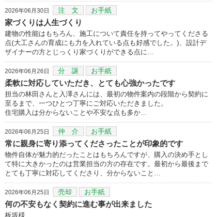
注 文
お手紙
2026年06月30日
家づくりは人生づくり
建物の性能はもちろん、施工について責任を持ってやってくださる
点(大工さんの育成にも力を入れている点も好感でした。)、設計デ
ザイナーの方とじっくり家づくりができる点に…
分 譲
お手紙
2026年06月26日
柔軟に対応していただき、とても心強かったです
担当の林田さんと入澤さんには、最初の物件案内の段階から契約に
至るまで、一つひとつ丁寧にご対応いただきました。
住宅購入は分からないことや不安な点も多か…
仲 介
お手紙
2026年06月25日
常に親身に寄り添ってくださったことが印象的です
物件自体が魅力的だったことはもちろんですが、購入の決め手とし
て特に大きかったのは営業担当の方の存在です。最初から最後まで
とても丁寧に対応してくださり、分からないこと…
売却
お手紙
2026年06月25日
何の不安もなく契約に進む事が出来ました
板坂様