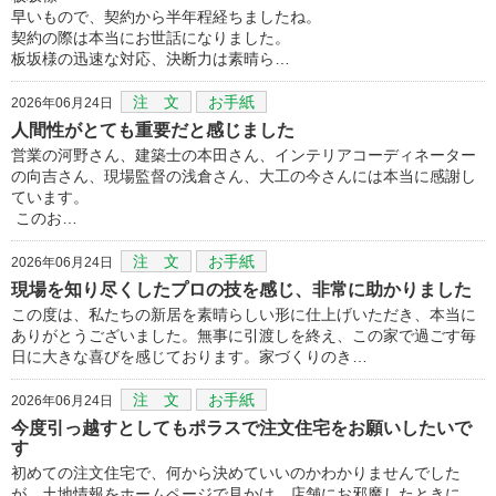
早いもので、契約から半年程経ちましたね。
契約の際は本当にお世話になりました。
板坂様の迅速な対応、決断力は素晴ら…
注 文
お手紙
2026年06月24日
人間性がとても重要だと感じました
営業の河野さん、建築士の本田さん、インテリアコーディネーター
の向吉さん、現場監督の浅倉さん、大工の今さんには本当に感謝し
ています。
このお…
注 文
お手紙
2026年06月24日
現場を知り尽くしたプロの技を感じ、非常に助かりました
この度は、私たちの新居を素晴らしい形に仕上げいただき、本当に
ありがとうございました。無事に引渡しを終え、この家で過ごす毎
日に大きな喜びを感じております。家づくりのき…
注 文
お手紙
2026年06月24日
今度引っ越すとしてもポラスで注文住宅をお願いしたいで
す
初めての注文住宅で、何から決めていいのかわかりませんでした
が、土地情報をホームページで見かけ、店舗にお邪魔したときに、