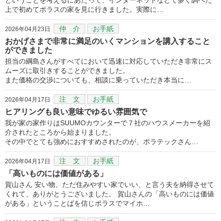
上で初めてポラスの家を見に行きました。実際に…
仲 介
お手紙
2026年04月23日
おかげさまで非常に満足のいくマンションを講入すること
ができました
担当の綱島さんがすべてにおいて迅速に対応していただき非常にス
ムーズに取引きすることができました。
また価格の交渉についても、相談に乗っていただき本当に…
注 文
お手紙
2026年04月17日
ヒアリングも良い意味でゆるい雰囲気で
我が家の家作りはSUUMOカウンターで７社のハウスメーカーを紹
介されたところから始まりました。
その中でとても強めにおすすめされたのが、ポラテックさん…
注 文
お手紙
2026年04月17日
「高いものには価値がある」
賀山さん 安い物、ただ住みやすい家でいい、と言う夫を納得させて
くれて、ありがとうございました。 賀山さんの「高いものには価値
がある」ということばを信じポラスでマイホ…