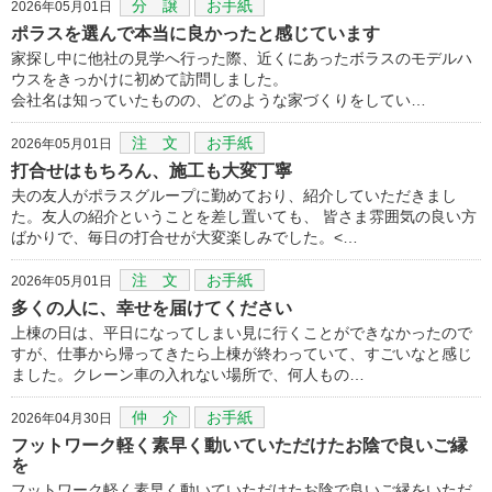
分 譲
お手紙
2026年05月01日
ポラスを選んで本当に良かったと感じています
家探し中に他社の見学へ行った際、近くにあったボラスのモデルハ
ウスをきっかけに初めて訪問しました。
会社名は知っていたものの、どのような家づくりをしてい…
注 文
お手紙
2026年05月01日
打合せはもちろん、施工も大変丁寧
夫の友人がポラスグループに勤めており、紹介していただきまし
た。友人の紹介ということを差し置いても、 皆さま雰囲気の良い方
ばかりで、毎日の打合せが大変楽しみでした。<…
注 文
お手紙
2026年05月01日
多くの人に、幸せを届けてください
上棟の日は、平日になってしまい見に行くことができなかったので
すが、仕事から帰ってきたら上棟が終わっていて、すごいなと感じ
ました。クレーン車の入れない場所で、何人もの…
仲 介
お手紙
2026年04月30日
フットワーク軽く素早く動いていただけたお陰で良いご縁
を
フットワーク軽く素早く動いていただけたお陰で良いご縁をいただ