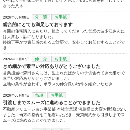
やっぱり一軒家に住んでみたい！と思えたのは営業を担当してくだ
さった八木…
分 譲
お手紙
2026年05月08日
総合的にとても満足しております
今回の住宅購入にあたり、担当してくださった営業の波多江さんに
は大変お世話になりました。
終始丁寧かつ責任感のあるご対応で、安心してお任せすることがで
き…
仲 介
お手紙
2026年05月07日
きめ細かで素早い対応ありがとうございました
営業担当の森田さんには、生まれたばかりの子供含めてきめ細かで
素早い対応ありがとうございました。
立地の条件が合わず、ポラスの仲介良い物件を紹介いただき…
売却
お手紙
2026年05月07日
引渡しまでスムーズに進めることができました
不動産ソリューション事業部 本社営業課 河島様に大変お世話になり
ました。当方の都合をご配慮いただき、売買契約から引渡しまでス
ムーズに進めることができました。