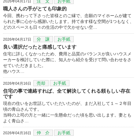
注 文
お手紙
2026年04月17日
職人さんの手がとても印象的
今回、携わって下さった皆様とのご縁で、念願のマイホームが建て
られた事に心から感謝いたします。持て余す様な空間が1つもなく、
どのスペースも日々の生活の中で欠かせない空…
分 譲
お手紙
2026年04月17日
良い選択だったと痛感しています
住宅に詳しくなかったため、費用と品質のバランスが良いハウスメ
ーカーを検討していた際に、知人から紹介を受けて問い合わせをさ
せていただきました。
他ハウス…
売却
お手紙
2026年04月16日
住宅の事で連絡すれば、全て解決してくれる頼もしい存在
です
現在の住いをお世話していただいたのが、まだ入社して１～２年目
頃の青山さんです。
当時の上司の方と一緒に一生懸命だった頃を思い出します。妻とも
よく青山さ…
仲 介
お手紙
2026年04月16日