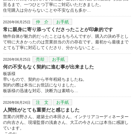
至るまで、一つひとつ丁寧にご対応いただきました。
住宅購入は分からないことや不安な点も多か…
仲 介
お手紙
2026年06月25日
常に親身に寄り添ってくださったことが印象的です
物件自体が魅力的だったことはもちろんですが、購入の決め手とし
て特に大きかったのは営業担当の方の存在です。最初から最後まで
とても丁寧に対応してくださり、分からないこと…
売却
お手紙
2026年06月25日
何の不安もなく契約に進む事が出来ました
板坂様
早いもので、契約から半年程経ちましたね。
契約の際は本当にお世話になりました。
板坂様の迅速な対応、決断力は素晴ら…
注 文
お手紙
2026年06月24日
人間性がとても重要だと感じました
営業の河野さん、建築士の本田さん、インテリアコーディネーター
の向吉さん、現場監督の浅倉さん、大工の今さんには本当に感謝し
ています。
このお…