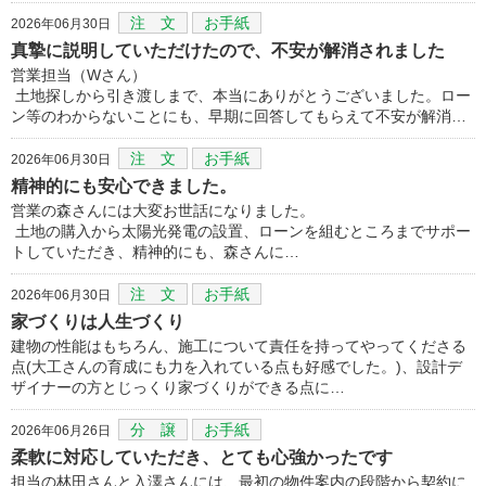
注 文
お手紙
2026年06月30日
真摯に説明していただけたので、不安が解消されました
営業担当（Wさん）
土地探しから引き渡しまで、本当にありがとうございました。ロー
ン等のわからないことにも、早期に回答してもらえて不安が解消…
注 文
お手紙
2026年06月30日
精神的にも安心できました。
営業の森さんには大変お世話になりました。
土地の購入から太陽光発電の設置、ローンを組むところまでサポー
トしていただき、精神的にも、森さんに…
注 文
お手紙
2026年06月30日
家づくりは人生づくり
建物の性能はもちろん、施工について責任を持ってやってくださる
点(大工さんの育成にも力を入れている点も好感でした。)、設計デ
ザイナーの方とじっくり家づくりができる点に…
分 譲
お手紙
2026年06月26日
柔軟に対応していただき、とても心強かったです
担当の林田さんと入澤さんには、最初の物件案内の段階から契約に