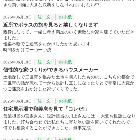
きな買い物は大きな決断をしなければいけない中…
注 文
お手紙
2026年06月19日
近所でポラスの旗を見ると嬉しくなります
親身になって、一緒に考え満足のいく素敵なお家を建てていただき
ました。
優柔不断でご迷惑をおかけしたかと思います。
時間をかけて一つ一つ決…
注 文
お手紙
2026年06月19日
個性的な家づくりができるハウスメーカー
土地探しで二世帯を鑑みた土地を購入したものの、こちらの都合で
二世帯の話が流れて一から設計し直しになったりとで非常に大変か
つご迷惑をおかけした家づくりでした。
注 文
お手紙
2026年06月19日
住宅展示場で和美庵を見て「コレだ!」
営業担当の宮坂さん、設計担当の川上さんには、 大変お世話になり
ました。打ち合わせでは私たちに寄り添い話を聞いてくれたので、
何でも相談することができました。無事完成…
注 文
お手紙