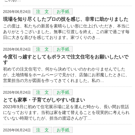
注 文
お手紙
2026年06月24日
現場を知り尽くしたプロの技を感じ、非常に助かりました
この度は、私たちの新居を素晴らしい形に仕上げいただき、本当に
ありがとうございました。無事に引渡しを終え、この家で過ごす毎
日に大きな喜びを感じております。家づくりのき…
注 文
お手紙
2026年06月24日
今度引っ越すとしてもポラスで注文住宅をお願いしたいで
す
初めての注文住宅で、何から決めていいのかわかりませんでした
が、土地情報をホームページで見かけ、店舗にお邪魔したときに、
営業担当の方が図面を作ってきてくれました。私の…
注 文
お手紙
2026年06月24日
とても家事・子育てがしやすい住まい
2023年9月に初めて住宅展示場に足を運んだ時から、長い間お世話
になっております。当初は家を建て替えることを現実的に考えられ
ていない時期でしたが、担当の渡辺さんが丁…
注 文
お手紙
2026年06月24日