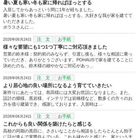
暑い夏も寒い冬も家に帰ればほっとする
入居してからあっという間に1年が経ちました。
暑い夏も寒い冬も家に帰ればほっとする、大好きな我が家を建てて
いただきました。
ポラスさんに…
注 文
お手紙
2026年06月24日
様々な要望にも1つ1つ丁寧にご対応頂きました
営業の鈴木様：契約前のみならず、引渡し後も、様々な相談に乗っ
ていただき、ありがとうございます。POHAUSで家を建てることに
決めたのも、鈴木様の細やかなご対応があっ…
注 文
お手紙
2026年06月24日
より居心地の良い場所になるよう育てていきたい
家作りにあたっては、島田様には大変お世話になりました。また、
設計の畑様、黒岩様、インテリアは岩橋様など、数多くの方々のお
力を借り建築でき、感謝しております。入居時は…
注 文
お手紙
2026年06月24日
これからも良い関係を築けたらと感じる
高校の同期の黒田に、ささいなことから相談をしたらとんとん拍子
に話が進んで実際住んでいる。これも縁かなと感じた。家という大