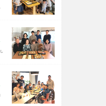
こ
市 B様宅
し
市 T様宅
用