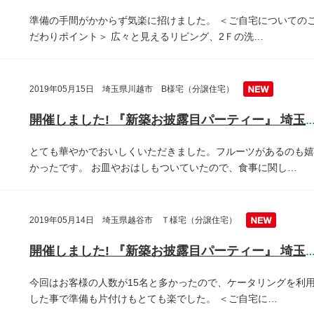
準備の手間がかからず気楽に招けました。
＜ご自宅についての
だわりポイント＞
広々と見えるリビング、2Ｆの洗…
2019年05月15日 埼玉県川越市 B様宅（分譲住宅）
開催しました! 『新築お披露目パーティー』 埼玉県川越
とても華やかでおいしくいただきました。フルーツがあるのも嬉
かったです。
お皿やおはしもついていたので、食事に関し…
2019年05月14日 埼玉県越谷市 Ｔ様宅（分譲住宅）
開催しました! 『新築お披露目パーティー』 埼玉県越谷
今回はお客様の人数が15名と多かったので、ケータリングを利
した事で準備も片付けもとても楽でした。
＜ご自宅に…