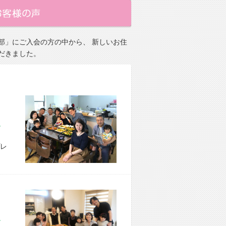
部」にご入会の方の中から、 新しいお住
だきました。
市 M様宅
レ
市 M様宅