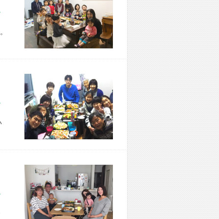
市 W様宅
。
市 M様宅
い
市 S様宅