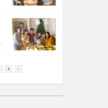
市 I様宅
、
8