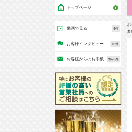
トップページ
ポ
動画で見る
5件
ま
お客様インタビュー
10件
お客様からのお手紙
3976件