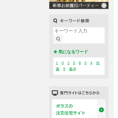
キーワード検索
★ 気になるワード
1
0
2
3
8
5
4
佐
藤
9
藤井
専門サイトはこちらから