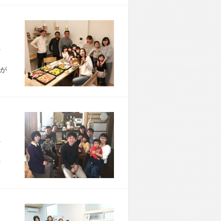
市 A様宅
が
市 I様宅
＜