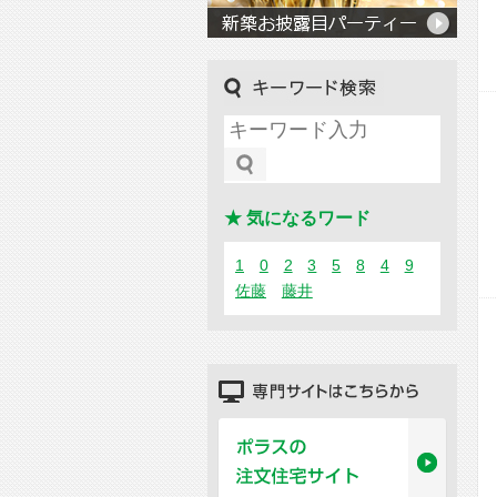
キーワード検索
★ 気になるワード
1
0
2
3
5
8
4
9
佐藤
藤井
専門サイトはこちらから