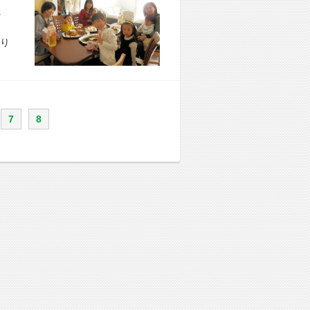
市 S様宅
り
7
8