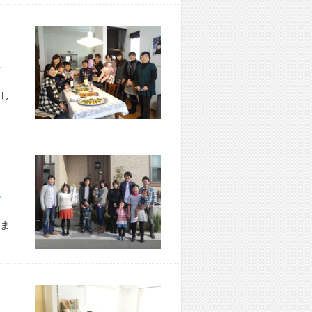
市 W様宅
し
市 W様宅
ま