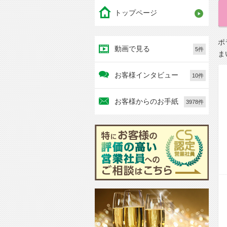
トップページ
ポ
動画で見る
5件
ま
お客様インタビュー
10件
お客様からのお手紙
3978件