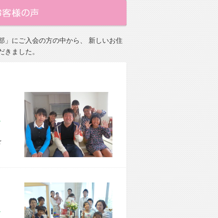
部」にご入会の方の中から、 新しいお住
だきました。
市 S様宅
を
市 I様宅