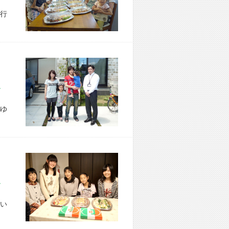
行
市 N様宅
ゆ
市 U様宅
い