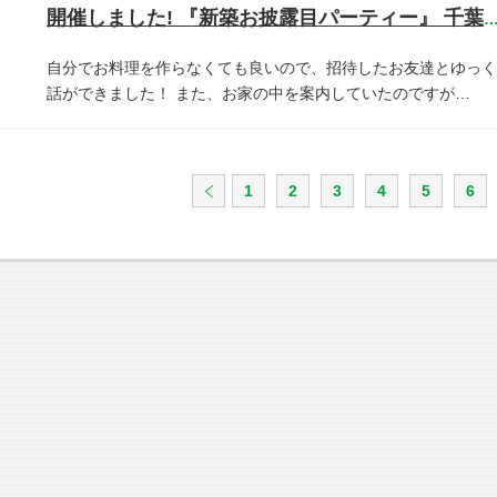
開催しました! 『新築お披露目パーティー』 千葉県市川
自分でお料理を作らなくても良いので、招待したお友達とゆっく
話ができました！
また、お家の中を案内していたのですが…
1
2
3
4
5
6