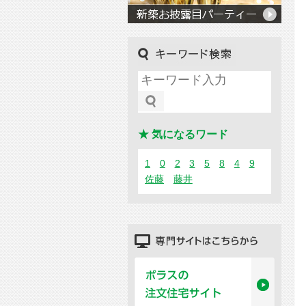
キーワード検索
★ 気になるワード
1
0
2
3
5
8
4
9
佐藤
藤井
専門サイトはこちらから