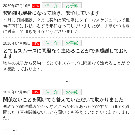
仲 介
お手紙
2026年07月16日
NEW
契約後も親身になって頂き、安心しています
１月に初回相談、２月に契約と繁忙期にタイトなスケジュールで担
当の方にはお願いをする形になってしまいましたが、丁寧かつ迅速
に対応して頂きありがとうございました。
仲 介
お手紙
2026年07月09日
NEW
とてもスムーズに問題なく進めることができ感謝しており
ます
物件の見学から契約までとてもスムーズに問題なく進めることがで
き感謝しております。
==========================…
仲 介
お手紙
2026年07月09日
NEW
関係ないことを聞いても答えていただいて助かりました
初めての物件購入で不安なところが色々あったのですが、細かく質
問したり直接関係ないことを聞いても答えていただいて助かりまし
た。
====…