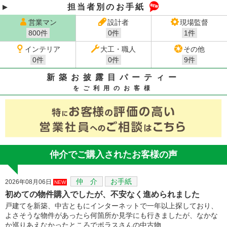
担当者別のお手紙
営業マン
設計者
現場監督
800件
0件
1件
インテリア
大工・職人
その他
0件
0件
9件
新築お披露目パーティー
をご利用のお客様
仲介でご購入されたお客様の声
仲 介
お手紙
2026年08月06日
NEW
初めての物件購入でしたが、不安なく進められました
戸建てを新築、中古ともにインターネットで一年以上探しており、
よさそうな物件があったら何箇所か見学にも行きましたが、なかな
か巡りあえなかったところでポラスさんの中古物…