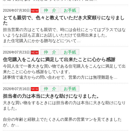
仲 介
お手紙
2026年07月30日
NEW
とても親切で、色々と教えていただき大変頼りになりまし
た
担当営業の方はとても親切で、時には会社にとってはプラスではな
いようなお話も正直にお話しいただけて信用出来ました。
また住宅購入にかかる贈与などについて…
仲 介
お手紙
2026年07月23日
NEW
住宅購入をこんなに満足して出来たことに心から感謝
今回人生で一番大きな買い物である住宅購入をこんなに満足して出
来たことに心から感謝をしています。
諸事情で遠方からの問い合わせで、営業の方には無理難題を…
仲 介
お手紙
2026年07月16日
NEW
担当者の力は本当に大きな助けになりました。
大きな買い物をするときには担当者の力は本当に大きな助けになり
ました。
自分の年齢と経験上でたくさんの業界の営業マンを見てきました
が、か…