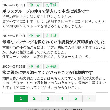
仲 介
お手紙
2026年07月02日
ポラスグループの仲介で購入して本当に満足です
担当の三瓶さんには大変お世話になりました。
質問や要望に対して、いつも適切でスピーディに対応頂き、やりと
りの期間中全くストレスを感じることがありません…
仲 介
お手紙
2026年07月02日
最適なマッチングを図られている姿勢が大変印象的でした
営業担当の小久保さまには、当方が初めての住宅購入で慣れないな
か、親身に相談に乗っていただきました。
住宅ローンの借入、火災保険加入、リフォームまで、各…
仲 介
お手紙
2026年06月25日
常に親身に寄り添ってくださったことが印象的です
物件自体が魅力的だったことはもちろんですが、購入の決め手とし
て特に大きかったのは営業担当の方の存在です。最初から最後まで
とても丁寧に対応してくださり、分からないこと…
1
2
3
4
5
＞