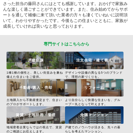
さった担当の藤田さんにはとても感謝しています。おかげで家族み
んな楽しく過ごすことができています。また、住み始めてからサポ
ートを通して補修に来て頂いた業者の方々も凄くていねいに説明頂
いて、わかりやすかったです。今後もこの住まいとともに、家族が
成長していければ良いなと思っております。
専門サイトはこちらから
戸建分譲
注文住宅・建て替え
1棟1棟の個性と、美しい街並みを兼ね
デザインや設備の異なる5つのブランド
備えた住まいをご提供。
で、理想の家づくりを。
不動産/購入・売却
リフォーム
土地購入から不動産査定まで、住まい
より自分らしく快適な住まいを、グル
のプロがサポートします。
ープ一丸となって叶えます。
賃貸・土地活用・管理
分譲マンション
地域密着企業ならではの視点で、賃貸
戸建てのノウハウが活きる、先々の暮
のご相談にお応えします。
らしを考えたマンション。