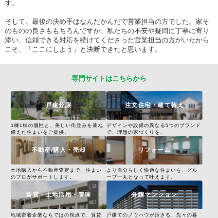
す。
そして、最後の決め手はなんだかんだで営業担当の方でした。家そ
のものの良さももちろんですが、私たちの不安や疑問に丁寧に寄り
添い、信頼できる対応を続けてくださった営業担当の方がいたから
こそ、「ここにしよう」と決断できたと思います。
専門サイトはこちらから
戸建分譲
注文住宅・建て替え
1棟1棟の個性と、美しい街並みを兼ね
デザインや設備の異なる5つのブランド
備えた住まいをご提供。
で、理想の家づくりを。
不動産/購入・売却
リフォーム
土地購入から不動産査定まで、住まい
より自分らしく快適な住まいを、グル
のプロがサポートします。
ープ一丸となって叶えます。
賃貸・土地活用・管理
分譲マンション
地域密着企業ならではの視点で、賃貸
戸建てのノウハウが活きる、先々の暮