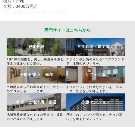
種別：戸建
金額：3400万円台
==========================
専門サイトはこちらから
戸建分譲
注文住宅・建て替え
1棟1棟の個性と、美しい街並みを兼ね
デザインや設備の異なる5つのブランド
備えた住まいをご提供。
で、理想の家づくりを。
不動産/購入・売却
リフォーム
土地購入から不動産査定まで、住まい
より自分らしく快適な住まいを、グル
のプロがサポートします。
ープ一丸となって叶えます。
賃貸・土地活用・管理
分譲マンション
地域密着企業ならではの視点で、賃貸
戸建てのノウハウが活きる、先々の暮
のご相談にお応えします。
らしを考えたマンション。