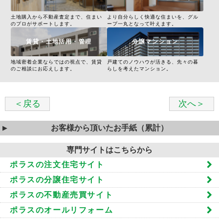
土地購入から不動産査定まで、住まい
より自分らしく快適な住まいを、グル
のプロがサポートします。
ープ一丸となって叶えます。
賃貸・土地活用・管理
分譲マンション
地域密着企業ならではの視点で、賃貸
戸建てのノウハウが活きる、先々の暮
のご相談にお応えします。
らしを考えたマンション。
＜戻る
次へ＞
お客様から頂いたお手紙（累計）
専門サイトはこちらから
ポラスの注文住宅サイト
ポラスの分譲住宅サイト
ポラスの不動産売買サイト
ポラスのオールリフォーム