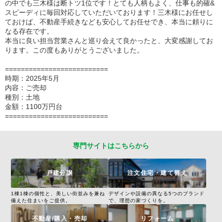
の中でも三木様は断トツ1位です！とても人柄もよく、仕事も的確&
スピーディに毎回対応していただいております！三木様にお任せし
ておけば、不動産手続きなども安心してお任せでき、本当に頼りに
なる存在です。
本当に良い担当営業さんと巡り会えて良かったと、大変感謝してお
ります。この度もありがとうございました。
==========================
時期：2025年5月
内容：ご売却
種別：土地
金額：1100万円台
==========================
専門サイトはこちらから
戸建分譲
注文住宅・建て替え
1棟1棟の個性と、美しい街並みを兼ね
デザインや設備の異なる5つのブランド
備えた住まいをご提供。
で、理想の家づくりを。
不動産/購入・売却
リフォーム