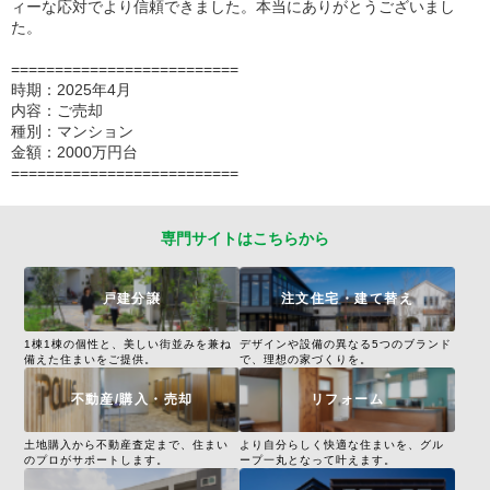
ィーな応対でより信頼できました。本当にありがとうございまし
た。
==========================
時期：2025年4月
内容：ご売却
種別：マンション
金額：2000万円台
==========================
専門サイトはこちらから
戸建分譲
注文住宅・建て替え
1棟1棟の個性と、美しい街並みを兼ね
デザインや設備の異なる5つのブランド
備えた住まいをご提供。
で、理想の家づくりを。
不動産/購入・売却
リフォーム
土地購入から不動産査定まで、住まい
より自分らしく快適な住まいを、グル
のプロがサポートします。
ープ一丸となって叶えます。