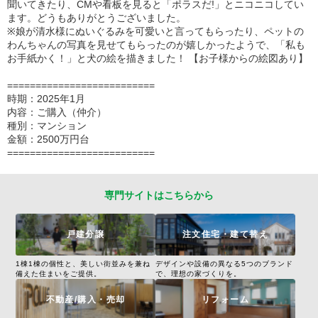
聞いてきたり、CMや看板を見ると「ポラスだ!」とニコニコしてい
ます。どうもありがとうございました。
※娘が清水様にぬいぐるみを可愛いと言ってもらったり、ペットの
わんちゃんの写真を見せてもらったのが嬉しかったようで、「私も
お手紙かく！」と犬の絵を描きました！ 【お子様からの絵図あり】
==========================
時期：2025年1月
内容：ご購入（仲介）
種別：マンション
金額：2500万円台
==========================
専門サイトはこちらから
戸建分譲
注文住宅・建て替え
1棟1棟の個性と、美しい街並みを兼ね
デザインや設備の異なる5つのブランド
備えた住まいをご提供。
で、理想の家づくりを。
不動産/購入・売却
リフォーム