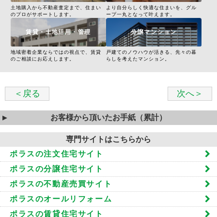
土地購入から不動産査定まで、住まい
より自分らしく快適な住まいを、グル
のプロがサポートします。
ープ一丸となって叶えます。
賃貸・土地活用・管理
分譲マンション
地域密着企業ならではの視点で、賃貸
戸建てのノウハウが活きる、先々の暮
のご相談にお応えします。
らしを考えたマンション。
＜戻る
次へ＞
お客様から頂いたお手紙（累計）
専門サイトはこちらから
ポラスの注文住宅サイト
ポラスの分譲住宅サイト
ポラスの不動産売買サイト
ポラスのオールリフォーム
ポラスの賃貸住宅サイト