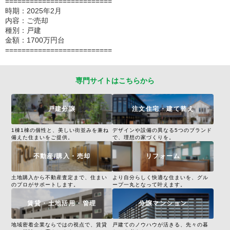
==========================
時期：2025年2月
内容：ご売却
種別：戸建
金額：1700万円台
==========================
専門サイトはこちらから
戸建分譲
注文住宅・建て替え
1棟1棟の個性と、美しい街並みを兼ね
デザインや設備の異なる5つのブランド
備えた住まいをご提供。
で、理想の家づくりを。
不動産/購入・売却
リフォーム
土地購入から不動産査定まで、住まい
より自分らしく快適な住まいを、グル
のプロがサポートします。
ープ一丸となって叶えます。
賃貸・土地活用・管理
分譲マンション
地域密着企業ならではの視点で、賃貸
戸建てのノウハウが活きる、先々の暮