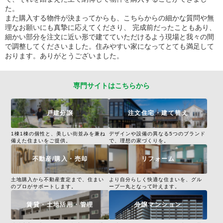
た。
また購入する物件が決まってからも、こちらからの細かな質問や無
理なお願いにも真摯に応えてくださり、 完成前だったこともあり、
細かい部分を注文に近い形で建てていただけるよう現場と我々の間
で調整してくださいました。住みやすい家になってとても満足して
おります。ありがとうございました。
専門サイトはこちらから
戸建分譲
注文住宅・建て替え
1棟1棟の個性と、美しい街並みを兼ね
デザインや設備の異なる5つのブランド
備えた住まいをご提供。
で、理想の家づくりを。
不動産/購入・売却
リフォーム
土地購入から不動産査定まで、住まい
より自分らしく快適な住まいを、グル
のプロがサポートします。
ープ一丸となって叶えます。
賃貸・土地活用・管理
分譲マンション