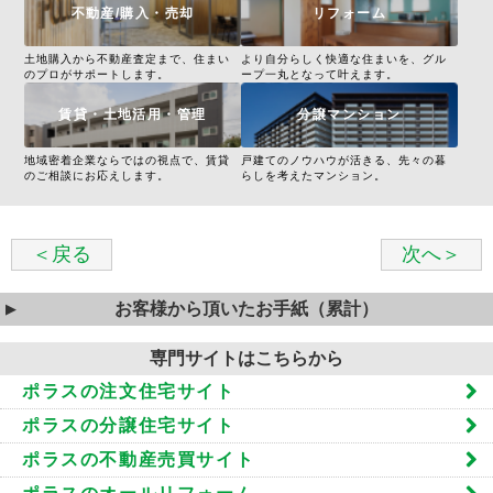
不動産/購入・売却
リフォーム
土地購入から不動産査定まで、住まい
より自分らしく快適な住まいを、グル
のプロがサポートします。
ープ一丸となって叶えます。
賃貸・土地活用・管理
分譲マンション
地域密着企業ならではの視点で、賃貸
戸建てのノウハウが活きる、先々の暮
のご相談にお応えします。
らしを考えたマンション。
＜戻る
次へ＞
お客様から頂いたお手紙（累計）
専門サイトはこちらから
ポラスの注文住宅サイト
ポラスの分譲住宅サイト
ポラスの不動産売買サイト