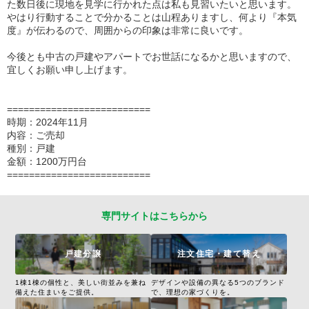
た数日後に現地を見学に行かれた点は私も見習いたいと思います。
やはり行動することで分かることは山程ありますし、何より『本気
度』が伝わるので、周囲からの印象は非常に良いです。
今後とも中古の戸建やアパートでお世話になるかと思いますので、
宜しくお願い申し上げます。
==========================
時期：2024年11月
内容：ご売却
種別：戸建
金額：1200万円台
==========================
専門サイトはこちらから
戸建分譲
注文住宅・建て替え
1棟1棟の個性と、美しい街並みを兼ね
デザインや設備の異なる5つのブランド
備えた住まいをご提供。
で、理想の家づくりを。