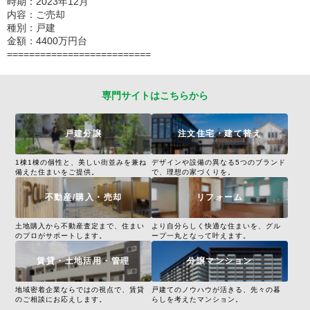
時期：2023年12月
内容：ご売却
種別：戸建
金額：4400万円台
==========================
専門サイトはこちらから
戸建分譲
注文住宅・建て替え
1棟1棟の個性と、美しい街並みを兼ね
デザインや設備の異なる5つのブランド
備えた住まいをご提供。
で、理想の家づくりを。
不動産/購入・売却
リフォーム
土地購入から不動産査定まで、住まい
より自分らしく快適な住まいを、グル
のプロがサポートします。
ープ一丸となって叶えます。
賃貸・土地活用・管理
分譲マンション
地域密着企業ならではの視点で、賃貸
戸建てのノウハウが活きる、先々の暮
のご相談にお応えします。
らしを考えたマンション。