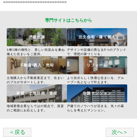
==========================
専門サイトはこちらから
戸建分譲
注文住宅・建て替え
1棟1棟の個性と、美しい街並みを兼ね
デザインや設備の異なる5つのブランド
備えた住まいをご提供。
で、理想の家づくりを。
不動産/購入・売却
リフォーム
土地購入から不動産査定まで、住まい
より自分らしく快適な住まいを、グル
のプロがサポートします。
ープ一丸となって叶えます。
賃貸・土地活用・管理
分譲マンション
地域密着企業ならではの視点で、賃貸
戸建てのノウハウが活きる、先々の暮
のご相談にお応えします。
らしを考えたマンション。
＜戻る
次へ＞