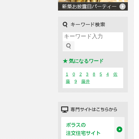
キーワード検索
★ 気になるワード
1
0
2
3
8
5
4
佐
藤
9
藤井
専門サイトはこちらから