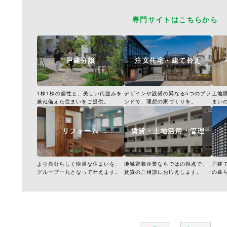
専門サイトはこちらから
戸建分譲
注文住宅・建て替え
1棟1棟の個性と、美しい街並みを
デザインや設備の異なる5つのブラ
土地
兼ね備えた住まいをご提供。
ンドで、理想の家づくりを。
まい
リフォーム
賃貸・土地活用・管理
より自分らしく快適な住まいを、
地域密着企業ならではの視点で、
戸建
グループ一丸となって叶えます。
賃貸のご相談にお応えします。
の暮