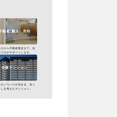
不動産/購入・売却
購入から不動産査定まで、住
のプロがサポートします。
分譲マンション
てのノウハウが活きる、先々
らしを考えたマンション。