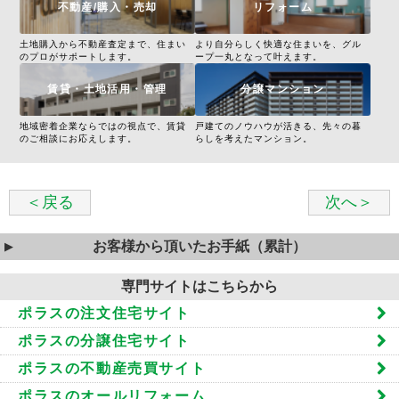
不動産/購入・売却
リフォーム
土地購入から不動産査定まで、住まい
より自分らしく快適な住まいを、グル
のプロがサポートします。
ープ一丸となって叶えます。
賃貸・土地活用・管理
分譲マンション
地域密着企業ならではの視点で、賃貸
戸建てのノウハウが活きる、先々の暮
のご相談にお応えします。
らしを考えたマンション。
＜戻る
次へ＞
お客様から頂いたお手紙（累計）
専門サイトはこちらから
ポラスの注文住宅サイト
ポラスの分譲住宅サイト
ポラスの不動産売買サイト
ポラスのオールリフォーム