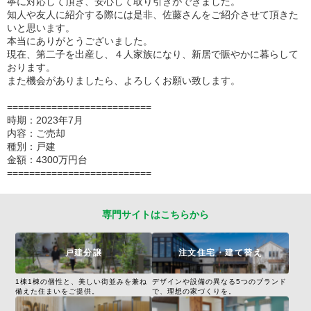
寧に対応して頂き、安心して取り引きができました。
知人や友人に紹介する際には是非、佐藤さんをご紹介させて頂きた
いと思います。
本当にありがとうございました。
現在、第二子を出産し、４人家族になり、新居で賑やかに暮らして
おります。
また機会がありましたら、よろしくお願い致します。
==========================
時期：2023年7月
内容：ご売却
種別：戸建
金額：4300万円台
==========================
専門サイトはこちらから
戸建分譲
注文住宅・建て替え
1棟1棟の個性と、美しい街並みを兼ね
デザインや設備の異なる5つのブランド
備えた住まいをご提供。
で、理想の家づくりを。