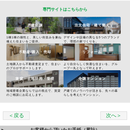
専門サイトはこちらから
戸建分譲
注文住宅・建て替え
1棟1棟の個性と、美しい街並みを兼ね
デザインや設備の異なる5つのブランド
備えた住まいをご提供。
で、理想の家づくりを。
不動産/購入・売却
リフォーム
土地購入から不動産査定まで、住まい
より自分らしく快適な住まいを、グル
のプロがサポートします。
ープ一丸となって叶えます。
賃貸・土地活用・管理
分譲マンション
地域密着企業ならではの視点で、賃貸
戸建てのノウハウが活きる、先々の暮
のご相談にお応えします。
らしを考えたマンション。
＜戻る
次へ＞
お客様から頂いたお手紙（累計）