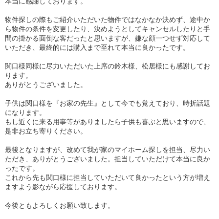
本当に感謝しております。
物件探しの際もご紹介いただいた物件ではなかなか決めず、途中か
ら物件の条件を変更したり、決めようとしてキャンセルしたりと手
間の掛かる面倒な客だったと思いますが、嫌な顔一つせず対応して
いただき、最終的には購入まで至れて本当に良かったです。
関口様同様に尽力いただいた上席の鈴木様、松居様にも感謝してお
ります。
ありがとうございました。
子供は関口様を『お家の先生』として今でも覚えており、時折話題
になります。
もし近くに来る用事等がありましたら子供も喜ぶと思いますので、
是非お立ち寄りください。
最後となりますが、改めて我が家のマイホーム探しを担当、尽力い
ただき、ありがとうございました。担当していただけて本当に良か
ったです。
これから先も関口様に担当していただいて良かったという方が増え
ますよう影ながら応援しております。
今後ともよろしくお願い致します。