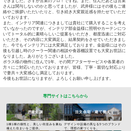
できました。さすが営業のプロ！ですね。また、住んだあとは営業
さんは関与しないのかと思ってましたが、武井様にはその後もご連
絡やご挨拶いただいたりと、引き続き大変親近感を持たせていただ
いております。
また、インテリア関連につきましては貴社にて購入することを考え
ていなかったのですが、インテリア部金益様に照明やカーテンにつ
いてトータル的に素晴らしいご提案をいただき、都度迅速にご対応
いただき、その内容に大変満足し、結果契約をさせていただきまし
た。今でもインテリアには大変満足しております。金益様にはその
後も引越し時のクーラー関連の相談や食器棚設置でも大変お世話に
なりました。ありがとうございました。
ポラス様の物件に住んで1年、その間アフターサービスや各業者の
方々にご対応いただいておりますが、皆様、丁寧・親切な対応ぶり
で妻共々大変感心し満足しております。
今後もお世話になりますが、よろしくお願い申し上げます。
専門サイトはこちらから
戸建分譲
注文住宅・建て替え
1棟1棟の個性と、美しい街並みを兼ね
デザインや設備の異なる5つのブランド
備えた住まいをご提供。
で、理想の家づくりを。