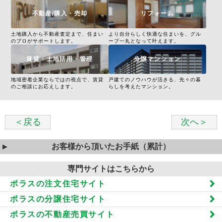
不動産/購入・売却
リフォーム
土地購入から不動産査定まで、住まい
より自分らしく快適な住まいを、グル
のプロがサポートします。
ープ一丸となって叶えます。
賃貸・土地活用・管理
分譲マンション
地域密着企業ならではの視点で、賃貸
戸建てのノウハウが活きる、先々の暮
のご相談にお応えします。
らしを考えたマンション。
＜戻る
次へ＞
お客様から頂いたお手紙（累計）
専門サイトはこちらから
ポラスの注文住宅サイト
ポラスの分譲住宅サイト
ポラスの不動産売買サイト