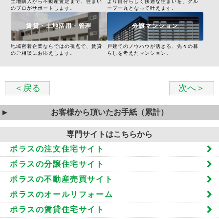
土地購入から不動産査定まで、住まい
より自分らしく快適な住まいを、グル
のプロがサポートします。
ープ一丸となって叶えます。
賃貸・土地活用・管理
分譲マンション
地域密着企業ならではの視点で、賃貸
戸建てのノウハウが活きる、先々の暮
のご相談にお応えします。
らしを考えたマンション。
＜戻る
次へ＞
お客様から頂いたお手紙（累計）
専門サイトはこちらから
ポラスの注文住宅サイト
ポラスの分譲住宅サイト
ポラスの不動産売買サイト
ポラスのオールリフォーム
ポラスの賃貸住宅サイト