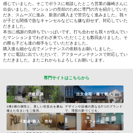
感じていました。そこでポラスに相談したところ営業の藤崎さんに
出会いました。マンションの売却のために専門の方を紹介していた
だき、スムーズに進み、新居の購入まで苦労なく進みました。我々
が子ども関係で急なキャンセルなどにも嫌な顔せず、対応していた
だきました。
本当に感謝の気持ちでいっぱいです。打ち合わせも我々が住んでい
たマンションまでわざわざ来ていただくことも数回ありました。そ
の際も子ども達の相手をしていただきました。
購入後も細かな点でメンテナンスの依頼をお願いしました。
すぐに電話に出ていただいて、アフターメンテナンスで対応してい
ただきました。またこれからもよろしくお願いします。
専門サイトはこちらから
戸建分譲
注文住宅・建て替え
1棟1棟の個性と、美しい街並みを兼ね
デザインや設備の異なる5つのブランド
備えた住まいをご提供。
で、理想の家づくりを。
不動産/購入・売却
リフォーム