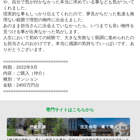
や、自分で気が付かなかった本当に求めている事なども気がついて
くれました。
現実的な事もしっかり伝えてくれたので、夢見がちだった私達も無
理ない範囲で理想の物件に出会えました。
あのまま担当さんに出会えていなかったら、いつまでも良い物件を
見つける事が出来なかった気がします。
人生において初めての経験で、大きな失敗なく順調に進められたの
も担当さんのおかげです。本当に感謝の気持ちでいっぱいです。あ
りがとうございます。
==========================
時期：2022年9月
内容：ご購入（仲介）
種別：マンション
金額：2400万円台
==========================
専門サイトはこちらから
戸建分譲
注文住宅・建て替え
1棟1棟の個性と、美しい街並みを兼ね
デザインや設備の異なる5つのブランド