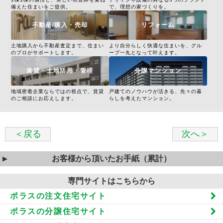
備えた住まいをご提供。
で、理想の家づくりを。
不動産/購入・売却
リフォーム
土地購入から不動産査定まで、住まい
より自分らしく快適な住まいを、グル
のプロがサポートします。
ープ一丸となって叶えます。
賃貸・土地活用・管理
分譲マンション
地域密着企業ならではの視点で、賃貸
戸建てのノウハウが活きる、先々の暮
のご相談にお応えします。
らしを考えたマンション。
＜戻る
次へ＞
お客様から頂いたお手紙（累計）
専門サイトはこちらから
ポラスの注文住宅サイト
ポラスの分譲住宅サイト