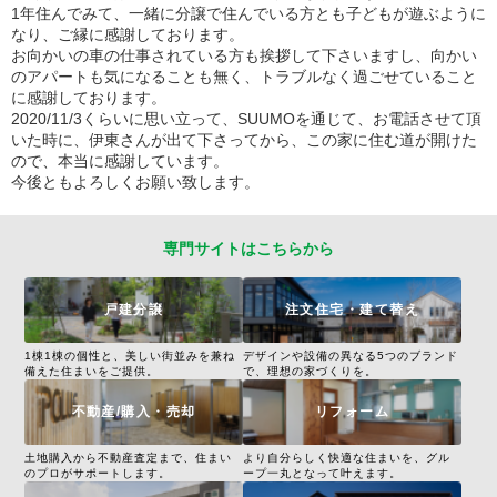
1年住んでみて、一緒に分譲で住んでいる方とも子どもが遊ぶように
なり、ご縁に感謝しております。
お向かいの車の仕事されている方も挨拶して下さいますし、向かい
のアパートも気になることも無く、トラブルなく過ごせていること
に感謝しております。
2020/11/3くらいに思い立って、SUUMOを通じて、お電話させて頂
いた時に、伊東さんが出て下さってから、この家に住む道が開けた
ので、本当に感謝しています。
今後ともよろしくお願い致します。
専門サイトはこちらから
戸建分譲
注文住宅・建て替え
1棟1棟の個性と、美しい街並みを兼ね
デザインや設備の異なる5つのブランド
備えた住まいをご提供。
で、理想の家づくりを。
不動産/購入・売却
リフォーム
土地購入から不動産査定まで、住まい
より自分らしく快適な住まいを、グル
のプロがサポートします。
ープ一丸となって叶えます。