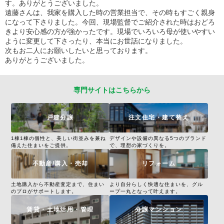
す。ありがとうございました。
遠藤さんは、我家を購入した時の営業担当で、その時もすごく親身
になって下さりました。今回、現場監督でご紹介された時はおどろ
きより安心感の方が強かったです。現場でいろいろ母が使いやすい
ように変更して下さったり、本当にお世話になりました。
次もお二人にお願いしたいと思っております。
ありがとうございました。
専門サイトはこちらから
戸建分譲
注文住宅・建て替え
1棟1棟の個性と、美しい街並みを兼ね
デザインや設備の異なる5つのブランド
備えた住まいをご提供。
で、理想の家づくりを。
不動産/購入・売却
リフォーム
土地購入から不動産査定まで、住まい
より自分らしく快適な住まいを、グル
のプロがサポートします。
ープ一丸となって叶えます。
賃貸・土地活用・管理
分譲マンション